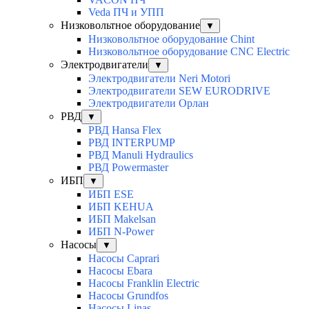
Veda ПЧ и УПП
Низковольтное оборудование
▼
Низковольтное оборудование Chint
Низковольтное оборудование CNC Electric
Электродвигатели
▼
Электродвигатели Neri Motori
Электродвигатели SEW EURODRIVE
Электродвигатели Орлан
РВД
▼
РВД Hansa Flex
РВД INTERPUMP
РВД Manuli Hydraulics
РВД Powermaster
ИБП
▼
ИБП ESE
ИБП KEHUA
ИБП Makelsan
ИБП N-Power
Насосы
▼
Насосы Caprari
Насосы Ebara
Насосы Franklin Electric
Насосы Grundfos
Насосы Linas