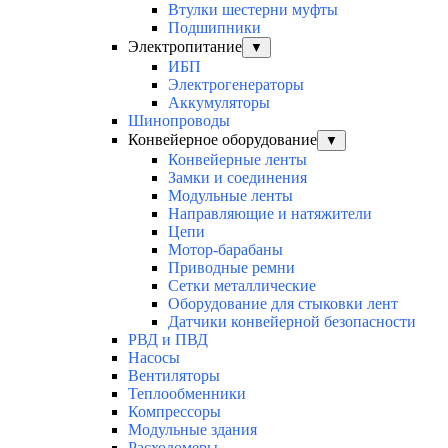
Втулки шестерни муфты
Подшипники
Электропитание
▼
ИБП
Электрогенераторы
Аккумуляторы
Шинопроводы
Конвейерное оборудование
▼
Конвейерные ленты
Замки и соединения
Модульные ленты
Направляющие и натяжители
Цепи
Мотор-барабаны
Приводные ремни
Сетки металлические
Оборудование для стыковки лент
Датчики конвейерной безопасности
РВД и ПВД
Насосы
Вентиляторы
Теплообменники
Компрессоры
Модульные здания
Расходомеры