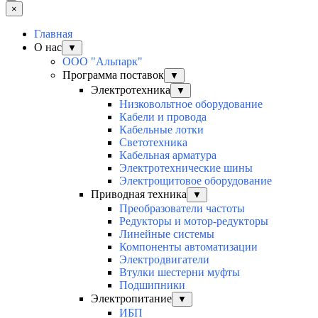
×
Главная
О нас
▼
ООО "Альпарк"
Программа поставок
▼
Электротехника
▼
Низковольтное оборудование
Кабели и провода
Кабельные лотки
Светотехника
Кабельная арматура
Электротехнические шины
Электрощитовое оборудование
Приводная техника
▼
Преобразователи частоты
Редукторы и мотор-редукторы
Линейные системы
Компоненты автоматизации
Электродвигатели
Втулки шестерни муфты
Подшипники
Электропитание
▼
ИБП