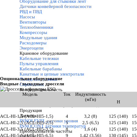
Оборудование для стыковки лент
Датчики конвейерной безопасности
РВД и ПВД
Насосы
Вентиляторы
Теплообменники
Компрессоры
Модульные здания
Расходомеры
Энергоцепи
Крановое оборудование
▼
Кабельные тележки
Пульты управления
Кабельные барабаны
Канатные и цепные электротали
Опциональное оборудование
Складская техника
Входные / выходные дроссели
Справочник
Конфиденциальность
▼
Модель
Ток
Индуктивность
Политика использования файлов cookie
(мГн)
Политика обработки персональных данных
H
Согласие на обработку персональных данных
Продукция
▼
Датчики
▼
ACL-HI-1,5 (ACL-HI5-1,5)
4
3,2 (8)
125 (140)
15
INNOLEVEL датчики уровня
ACL-HI-2,5 (ACL-HI5-2,5)
5
2,5 (6,5)
125 (140)
15
INNOCONT датчики температур
ACL-HI-3,5 (ACL-HI5-3,5)
8
1,6 (4)
125 (140)
15
Преобразователи частоты
▼
ACL-HI-5,5 (ACL-HI5-6,5)
9
1,42 (3,56)
130 (145)
15
ESQ ПЧ
▼