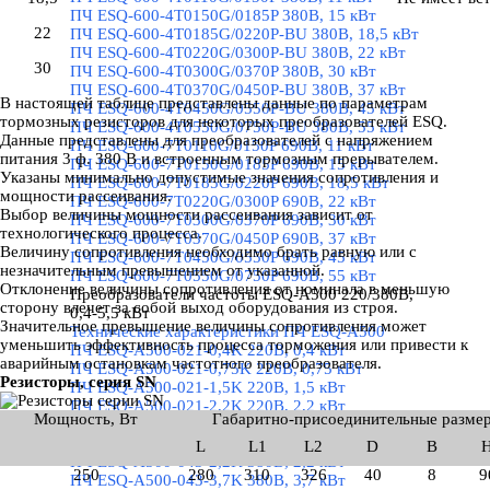
ПЧ ESQ-600-4T0150G/0185P 380В, 15 кВт
22
ПЧ ESQ-600-4T0185G/0220P-BU 380В, 18,5 кВт
ПЧ ESQ-600-4T0220G/0300P-BU 380В, 22 кВт
30
ПЧ ESQ-600-4T0300G/0370P 380В, 30 кВт
ПЧ ESQ-600-4T0370G/0450P-BU 380В, 37 кВт
В настоящей таблице представлены данные по параметрам
ПЧ ESQ-600-4T0450G/0550P-BU 380В, 45 кВт
тормозных резисторов для некоторых преобразователей ESQ.
ПЧ ESQ-600-4T0550G/0750P-BU 380В, 55 кВт
Данные представлены для преобразователей с напряжением
ПЧ ESQ-600-7T0110G/0150P 690В, 11 кВт
питания 3 ф. 380 В и встроенным тормозным прерывателем.
ПЧ ESQ-600-7T0150G/0185P 690В, 15 кВт
Указаны минимально допустимые значения сопротивления и
ПЧ ESQ-600-7T0185G/0220P 690В, 18,5 кВт
мощности рассеивания.
ПЧ ESQ-600-7T0220G/0300P 690В, 22 кВт
Выбор величины мощности рассеивания зависит от
ПЧ ESQ-600-7T0300G/0370P 690В, 30 кВт
технологического процесса.
ПЧ ESQ-600-7T0370G/0450P 690В, 37 кВт
Величину сопротивления необходимо брать равную или с
ПЧ ESQ-600-7T0450G/0550P 690В, 45 кВт
незначительным превышением от указанной.
ПЧ ESQ-600-7T0550G/0750P 690В, 55 кВт
Отклонение величины сопротивления от номинала в меньшую
Преобразователи частоты ESQ-A500 220/380В,
сторону влечет за собой выход оборудования из строя.
0,4-5,5 кВт
▼
Значительное превышение величины сопротивления может
Технические характеристики ПЧ ESQ-A500
уменьшить эффективность процесса торможения или привести к
ПЧ ESQ-A500-021-0,4K 220В, 0,4 кВт
аварийным остановкам частотного преобразователя.
ПЧ ESQ-A500-021-0,75K 220В, 0,75 кВт
Резисторы, серия SN
ПЧ ESQ-A500-021-1,5K 220В, 1,5 кВт
ПЧ ESQ-A500-021-2,2K 220В, 2,2 кВт
Мощность, Вт
Габаритно-присоединительные размер
ПЧ ESQ-A500-043-0,75K 380В, 0,75 кВт
ПЧ ESQ-A500-043-1,5K 380В, 1,5 кВт
L
L1
L2
D
B
ПЧ ESQ-A500-043-2,2K 380В, 2,2 кВт
250
280
310
326
40
8
9
ПЧ ESQ-A500-043-3,7K 380В, 3,7 кВт