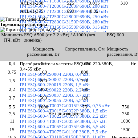
ПЧ ESQ-500-7T1600G/2000P 690В, 160 кВт
ACL-Н-280
525
0,015
310
ПЧ ESQ-500-7T2000G/2200P 690В, 200 кВт
ACL-Н-375
690
0,02
ПЧ ESQ-500-7T2200G/2500P 690В, 220 кВт
ПЧ ESQ-500-7T2500G/2800P 690В, 250 кВт
ПЧ ESQ-500-7T2800G/3150P 690В, 280 кВт
Тормозные резисторы
ПЧ ESQ-500-7T3150G/3550P 690В, 315 кВт
ПЧ ESQ-500-7T3550G/4000P 690В, 355 кВт
Мощность
ESQ A500 (от 2.2 кВт) /
A1000 (вся
ESQ 600
ПЧ ESQ-500-7T4000G/4500P 690В, 400 кВт
ПЧ, кВт
линейка)
ПЧ ESQ-500-7T4500G/5000P 690В, 450 кВт
ПЧ ESQ-500-7T5000G/5600P 690В, 500 кВт
Мощность
Сопротивление, Ом
Мощность
ПЧ ESQ-500-7T5600G/6300P 690В, 560 кВт
рассеивания, Вт
рассеивания, В
ПЧ ESQ-500-7T6300G 690В, 630 кВт
0,4
80
1000
Не 
Преобразователи частоты ESQ-600 220/380В,
0,4-55 кВт
▼
0,75
100
800
ПЧ ESQ-600-2S0004 220В, 0,4 кВт
ПЧ ESQ-600-2S0007 220В, 0,7 кВт
1,5
200
320
ПЧ ESQ-600-2S0015 220В, 1,5 кВт
2,2
300
160
ПЧ ESQ-600-2S0022 220В, 2,2 кВт
ПЧ ESQ-600-2S0037 220В, 3,7 кВт
3,7
500
120
ПЧ ESQ-600-2S0055 220В, 5,5 кВт
ПЧ ESQ-600-4T0007G/0015P 380В, 0,75 кВт
5,5
1000
75
750
ПЧ ESQ-600-4T0015G/0022P 380В, 1,5 кВт
7,5
Не производится
750
ПЧ ESQ-600-4T0022G/0037P 380В, 2,2 кВт
11
1000
ПЧ ESQ-600-4T0037G/0055P 380В, 3,7 кВт
ПЧ ESQ-600-4T0055G/0075P 380В, 5,5 кВт
15
1500
ПЧ ESQ-600-4T0075G/0110P 380В, 7,5 кВт
ПЧ ESQ-600-4T0110G/0150P 380В, 11 кВт
18,5
Не имеет вс